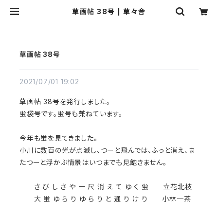
草画帖 38号 | 草々舎
草画帖 38号
2021/07/01 19:02
草画帖 38号を発行しました。
蛍袋号です。蛍号も兼ねています。
今年も蛍を見てきました。
小川に数百の光が点滅し、つーと飛んでは、ふっと消え、ま
たつーと浮かぶ情景はいつまでも見飽きません。
さ び し さ や 一 尺 消 え て ゆ く 蛍 立花北枝
大 蛍 ゆ ら り ゆ ら り と 通 り け り 小林一茶