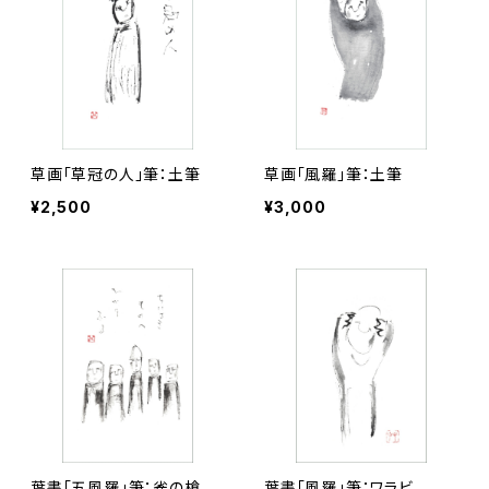
草画「草冠の人」筆：土筆
草画「風羅」筆：土筆
¥2,500
¥3,000
葉書「五風羅」筆：雀の槍
葉書「風羅」筆：ワラビ