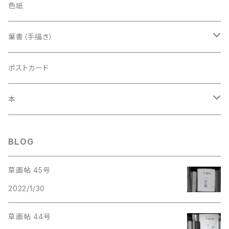
色紙
葉書（手描き）
草筆
ポストカード
露草
木筆
本
土筆
梅
野菜筆
紙本
BLOG
いろいろな絵
電子本
草画帖 45号
2022/1/30
草画帖 44号