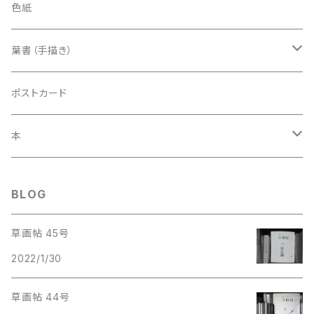
色紙
葉書（手描き）
草筆
ポストカード
露草
木筆
本
土筆
梅
野菜筆
紙本
BLOG
いろいろな絵
電子本
草画帖 45号
2022/1/30
草画帖 44号