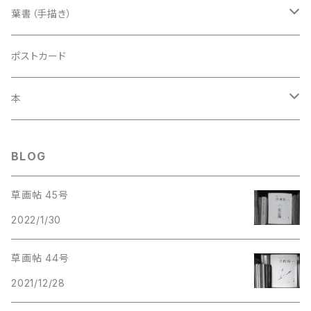
葉書（手描き）
草筆
ポストカード
露草
木筆
本
土筆
梅
野菜筆
紙本
BLOG
いろいろな絵
電子本
草画帖 45号
2022/1/30
草画帖 44号
2021/12/28