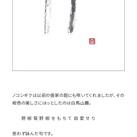
ノコンギクは以前の借家の庭にも咲いてくれましたが、その
紺色の美しさにはっとしたのは白馬山麓。
野 紺 菊 野 紺 を も ち て 自 愛 せ り
思わず詠んだ句です。