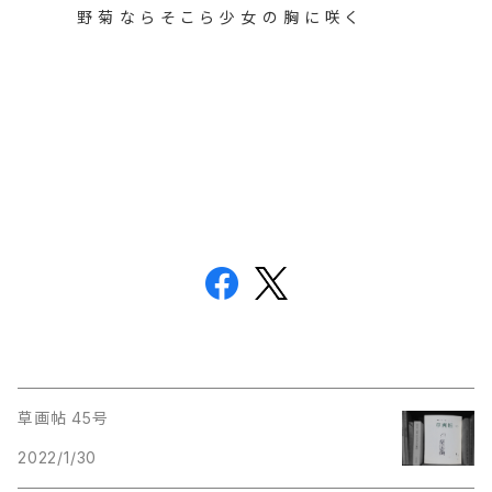
野 菊 な ら そ こ ら 少 女 の 胸 に 咲 く
草画帖 45号
2022/1/30