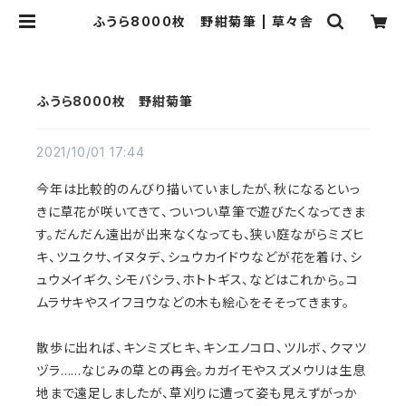
ふうら8000枚 野紺菊筆 | 草々舎
ふうら8000枚 野紺菊筆
2021/10/01 17:44
今年は比較的のんびり描いていましたが、秋になるといっ
きに草花が咲いてきて、ついつい草筆で遊びたくなってきま
す。だんだん遠出が出来なくなっても、狭い庭ながらミズヒ
キ、ツユクサ、イヌタデ、シュウカイドウなどが花を着け、シ
ュウメイギク、シモバシラ、ホトトギス、などはこれから。コ
ムラサキやスイフヨウなどの木も絵心をそそってきます。
散歩に出れば、キンミズヒキ、キンエノコロ、ツルボ、クマツ
ヅラ……なじみの草との再会。カガイモやスズメウリは生息
地まで遠足しましたが、草刈りに遭って姿も見えずがっか